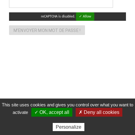
reCAPTCHA is disabled.
✓ Allow
M'ENVOYER MON MOT DE PASSE !
This site uses cookies and gives you control over what you want to
Gérer les cookies
Mentions légales
Réalisé par
activate
✓ OK, accept all
✗ Deny all cookies
Personalize