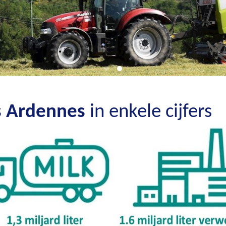
es Ardennes
in enkele cijfers